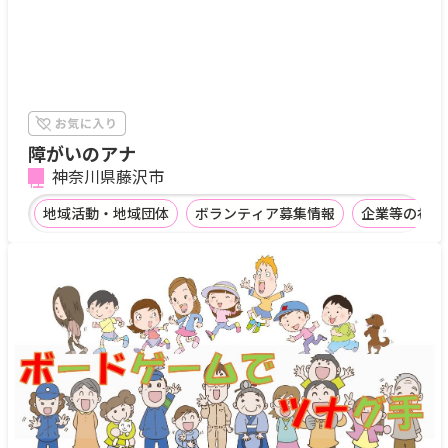
障がいのアナ
神奈川県藤沢市
地域活動・地域団体
ボランティア募集情報
企業等の社会