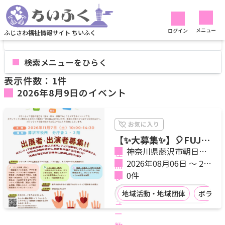
メニュー
ログイン
ふじさわ福祉情報サイト ちいふく
検索メニューを
表示件数：1件
2026年8月9日
のイベント
【✨大募集✨】🎈FUJIS
AWAボラ活フェスタ🎈
神奈川県藤沢市朝日町
（11/7開催） 出展
１－１ 藤沢市役所分
2026年08月06日 ～ 20
者・出演者募集 締切
庁舎2階
26年08月31日
0件
8月31日
地域活動・地域団体
ボラン